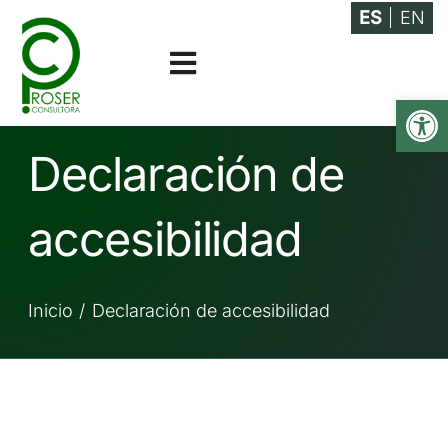
Saltar
ES
EN
al
Toggle
contenido
Abrir
Navigation
Asesoramiento
Declaración de
Especialidades
accesibilidad
Actualidad
Inicio
Declaración de accesibilidad
Empresa
Contacto