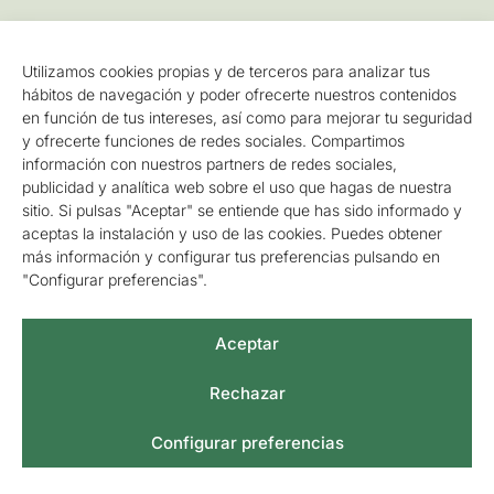
Información Legal
Utilizamos cookies propias y de terceros para analizar tus
hábitos de navegación y poder ofrecerte nuestros contenidos
Aviso legal y política de privacidad
en función de tus intereses, así como para mejorar tu seguridad
Política de cookies
y ofrecerte funciones de redes sociales. Compartimos
información con nuestros partners de redes sociales,
Accesibilidad
publicidad y analítica web sobre el uso que hagas de nuestra
sitio. Si pulsas "Aceptar" se entiende que has sido informado y
Mapa del sitio
aceptas la instalación y uso de las cookies. Puedes obtener
más información y configurar tus preferencias pulsando en
Gestionar consentimiento
"Configurar preferencias".
Aceptar
©2026 / PROSER CONSULTORA S.L.
Rechazar
Configurar preferencias