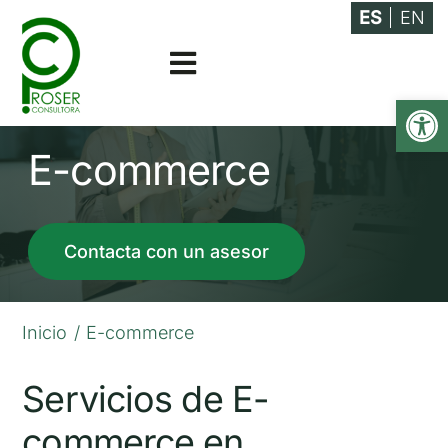
Saltar
ES
EN
al
Toggle
contenido
Abrir
Navigation
Asesoramiento
E-commerce
Especialidades
Contacta con un asesor
Actualidad
Empresa
Inicio
E-commerce
Contacto
Servicios de E-
commerce en