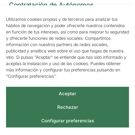
Contratación de Autónomos
Económicamente dependientes.
Claves para cumplir con la legalidad
Utilizamos cookies propias y de terceros para analizar tus
hábitos de navegación y poder ofrecerte nuestros contenidos
en función de tus intereses, así como para mejorar tu seguridad
y ofrecerte funciones de redes sociales. Compartimos
información con nuestros partners de redes sociales,
Aspectos contables de la adquisición
publicidad y analítica web sobre el uso que hagas de nuestra
de acciones en las empresas
sitio. Si pulsas "Aceptar" se entiende que has sido informado y
aceptas la instalación y uso de las cookies. Puedes obtener
más información y configurar tus preferencias pulsando en
"Configurar preferencias".
Quienes están obligados a presentar el
modelo 347
Aceptar
Rechazar
Configurar preferencias