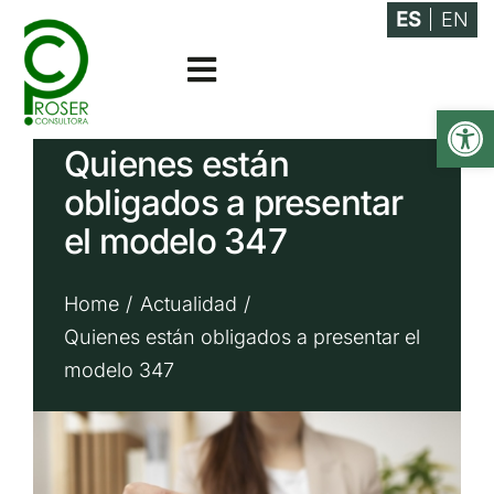
Saltar
ES
EN
al
Toggle
contenido
Abrir
Navigation
Asesoramiento
Quienes están
obligados a presentar
Especialidades
el modelo 347
Actualidad
Home
Actualidad
Quienes están obligados a presentar el
Empresa
modelo 347
Contacto